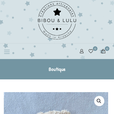
0
0
Boutique