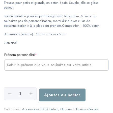
Trousse pour petits et grands, en coton épais. Souple, elle se glisse
partout.
Personnalisation possible par flocage avec le prénom. Si vous ne
souhaitez pas de personnalisation, merci d’indiquer « Pas de
personnalisation » à la place du prénom.Composition : 100% coton
Dimensions (environ) : 18 cm x 5 cm x 5 cm
3 en stock
(required)
Prénom personnalisé
*
quantité
de
Ajouter au panier
Trousse
d'école
-
Catégories :
Accessoires
,
Bébé Enfant
,
On joue !
,
Trousse d'école