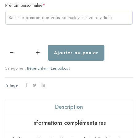
(required)
Prénom personnalisé
*
Ajouter au panier
quantité
de
Protège
Catégories :
Bébé Enfant
,
Les bobos !
carnet
de
santé
Partager
-
Modèle
Dinosaure
Description
Bleu
Informations complémentaires