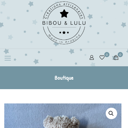
0
0
Boutique