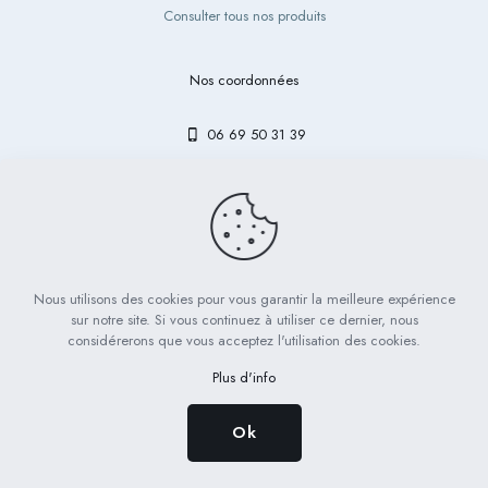
Consulter tous nos produits
Nos coordonnées
06 69 50 31 39
contact@bibouetlulu.fr
Nous utilisons des cookies pour vous garantir la meilleure expérience
© 2023 Bibou & Lulu - Tous droits réservés | Réalisé par
LICOM
sur notre site. Si vous continuez à utiliser ce dernier, nous
Développement
considérerons que vous acceptez l'utilisation des cookies.
Mentions légales
RGPD
CGV
Plus d'info
Ok
0
0