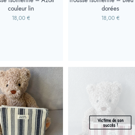
sse isotherme – Azoli
Trousse isotherme – Bleu 
couleur lin
dorées
18,00
€
18,00
€
Victime de son
succès !