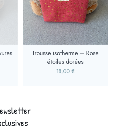
yures
Trousse isotherme – Rose
étoiles dorées
18,00
€
newsletter
xclusives