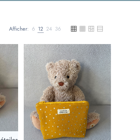
Afficher:
6
12
24
36