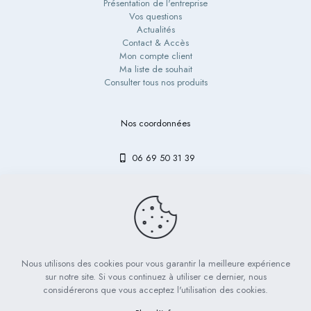
Présentation de l'entreprise
Vos questions
Actualités
Contact & Accès
Mon compte client
Ma liste de souhait
Consulter tous nos produits
Nos coordonnées
06 69 50 31 39
contact@bibouetlulu.fr
Nous utilisons des cookies pour vous garantir la meilleure expérience
© 2023 Bibou & Lulu - Tous droits réservés | Réalisé par
LICOM
sur notre site. Si vous continuez à utiliser ce dernier, nous
Développement
considérerons que vous acceptez l'utilisation des cookies.
Mentions légales
RGPD
CGV