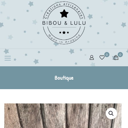
0
0
Boutique