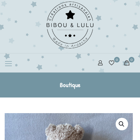
0
0
Boutique