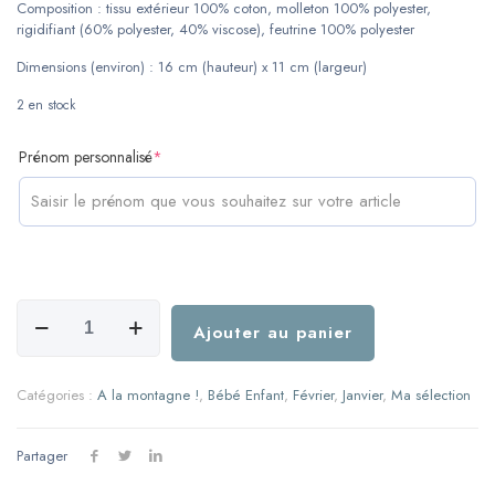
Composition : tissu extérieur 100% coton, molleton 100% polyester,
rigidifiant (60% polyester, 40% viscose), feutrine 100% polyester
Dimensions (environ) : 16 cm (hauteur) x 11 cm (largeur)
2 en stock
(required)
Prénom personnalisé
*
quantité
de
Ajouter au panier
Livret
médailles
de
Catégories :
A la montagne !
,
Bébé Enfant
,
Février
,
Janvier
,
Ma sélection
ski
-
Garçon
Partager
ou