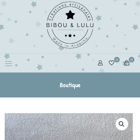
0
0
Boutique