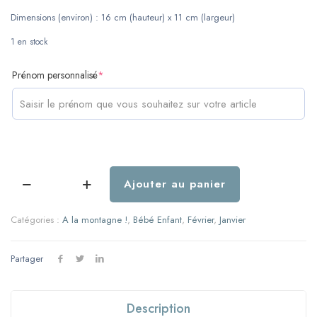
Dimensions (environ) : 16 cm (hauteur) x 11 cm (largeur)
1 en stock
(required)
Prénom personnalisé
*
Ajouter au panier
quantité
de
Livret
Catégories :
A la montagne !
,
Bébé Enfant
,
Février
,
Janvier
médailles
de
ski
Partager
-
Fille
-
Description
Bleu