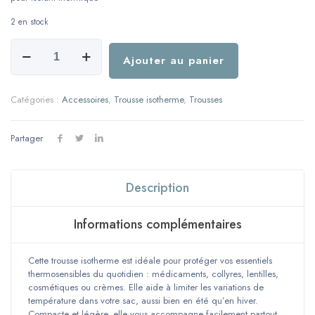
2 en stock
quantité
de
Ajouter au panier
Trousse
isotherme
-
Catégories :
Accessoires
,
Trousse isotherme
,
Trousses
Rose
étoiles
dorées
Partager
Description
Informations complémentaires
Cette trousse isotherme est idéale pour protéger vos essentiels
thermosensibles du quotidien : médicaments, collyres, lentilles,
cosmétiques ou crèmes. Elle aide à limiter les variations de
température dans votre sac, aussi bien en été qu’en hiver.
Compacte et légère, elle vous accompagne facilement partout.