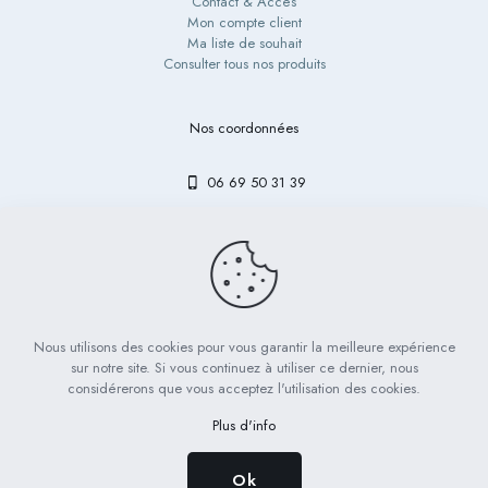
Contact & Accès
Mon compte client
Ma liste de souhait
Consulter tous nos produits
Nos coordonnées
06 69 50 31 39
contact@bibouetlulu.fr
Nous utilisons des cookies pour vous garantir la meilleure expérience
© 2023 Bibou & Lulu - Tous droits réservés | Réalisé par
LICOM
sur notre site. Si vous continuez à utiliser ce dernier, nous
Développement
considérerons que vous acceptez l'utilisation des cookies.
Mentions légales
RGPD
CGV
Plus d'info
Ok