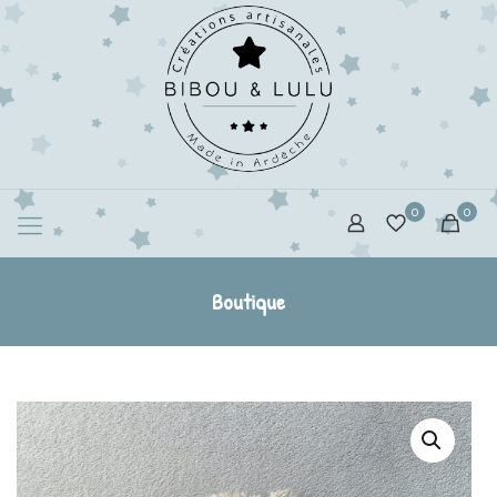
0
0
Boutique