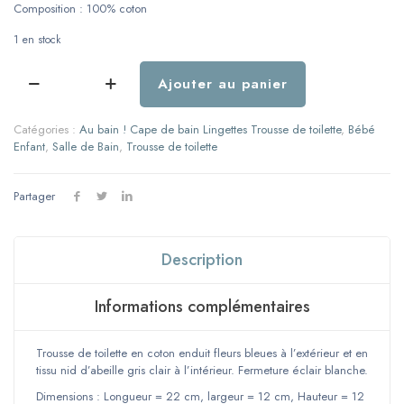
Composition : 100% coton
1 en stock
Ajouter au panier
quantité
de
Trousse
Catégories :
Au bain ! Cape de bain Lingettes Trousse de toilette
,
Bébé
de
Enfant
,
Salle de Bain
,
Trousse de toilette
toilette
-
Modèle
Partager
fleurs
bleues
(coton
Description
enduit)
-
Modèle
Informations complémentaires
2
Trousse de toilette en coton enduit fleurs bleues à l’extérieur et en
tissu nid d’abeille gris clair à l’intérieur. Fermeture éclair blanche.
Dimensions : Longueur = 22 cm, largeur = 12 cm, Hauteur = 12