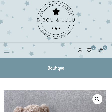
0
0
Boutique