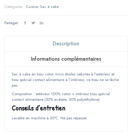
Sac
Catégories :
Cuisine
,
Sac à cake
à
cake
-
Partager
Rouge
étoiles
blanches
Description
Informations complémentaires
Sac à cake en tissu coton minis étoiles oeko-tex à l’extérieur et
tissu spécial contact alimentaire à l’intérieur, ce tissu ne se tâche
pas.
Composition : extérieur 100% coton + intérieur tissu spécial
contact alimentaire (50% acétate, 50% polyéthylène)
Conseils d’entretien
Lavable en machine à 30°C. Ne pas repasser.