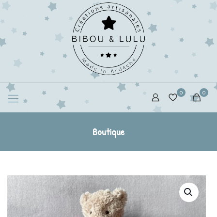
0
0
Boutique