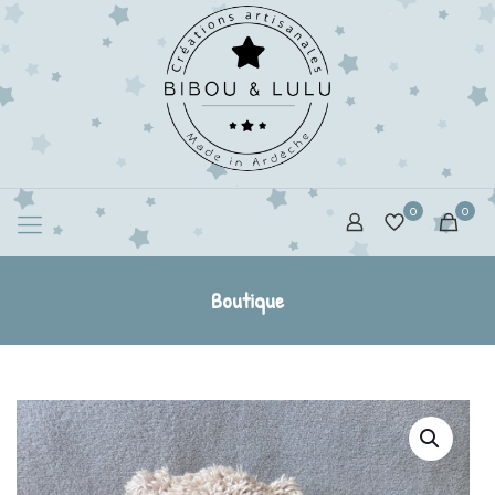
0
0
Boutique