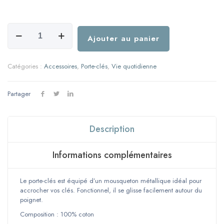
quantité
de
Ajouter au panier
Porte
clé
dragonne
Catégories :
Accessoires
,
Porte-clés
,
Vie quotidienne
-
Tissu
soleil
Partager
moutarde
Description
Informations complémentaires
Le porte-clés est équipé d’un mousqueton métallique idéal pour
accrocher vos clés. Fonctionnel, il se glisse facilement autour du
poignet.
Composition : 100% coton