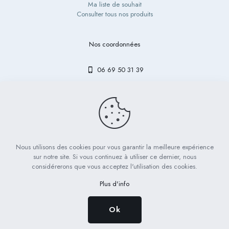
Ma liste de souhait
Consulter tous nos produits
Nos coordonnées
06 69 50 31 39
contact@bibouetlulu.fr
Nous utilisons des cookies pour vous garantir la meilleure expérience
© 2023 Bibou & Lulu - Tous droits réservés | Réalisé par
LICOM
sur notre site. Si vous continuez à utiliser ce dernier, nous
Développement
considérerons que vous acceptez l'utilisation des cookies.
Mentions légales
RGPD
CGV
Plus d'info
Ok
0
0