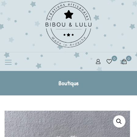
0
0
Boutique