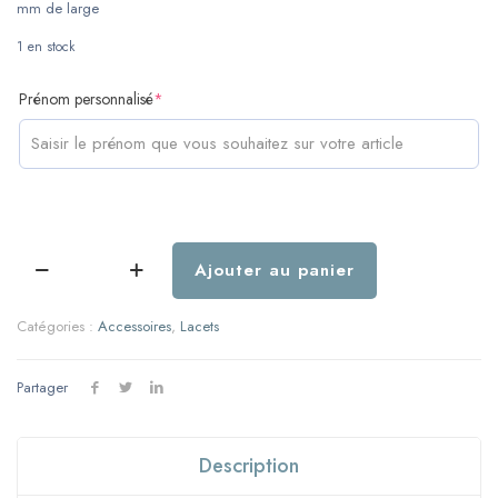
mm de large
1 en stock
(required)
Prénom personnalisé
*
Ajouter au panier
quantité
de
Paire
Catégories :
Accessoires
,
Lacets
de
lacets
-
Partager
Coton
-
Bleu
Description
marine
fleurs