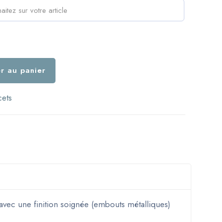
r au panier
cets
 avec une finition soignée (embouts métalliques)