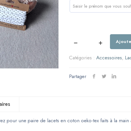
Ajoute
quantité
de
Catégories :
Accessoires
,
La
Paire
de
Partager
lacets
-
Coton
-
aires
Blanc
étoiles
ez pour une paire de lacets en coton oeko-tex faits à la main
grises