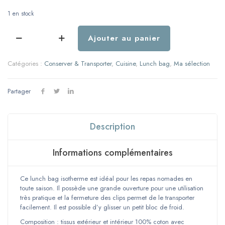
1 en stock
Ajouter au panier
quantité
de
Lunch
Catégories :
Conserver & Transporter
,
Cuisine
,
Lunch bag
,
Ma sélection
bag
isotherme
-
Partager
Coton
enduit
jaune
Description
Informations complémentaires
Ce lunch bag isotherme est idéal pour les repas nomades en
toute saison. Il possède une grande ouverture pour une utilisation
très pratique et la fermeture des clips permet de le transporter
facilement. Il est possible d’y glisser un petit bloc de froid.
Composition : tissus extérieur et intérieur 100% coton avec