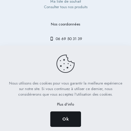
Ma liste de souhait
Consulter tous nos produits
Nos coordonnées
06 69 50 31 39
contact@bibouetlulu.fr
Nous utilisons des cookies pour vous garantir la meilleure expérience
© 2023 Bibou & Lulu - Tous droits réservés | Réalisé par
LICOM
sur notre site. Si vous continuez à utiliser ce dernier, nous
Développement
considérerons que vous acceptez l'utilisation des cookies.
Mentions légales
RGPD
CGV
Plus d'info
Ok
0
0