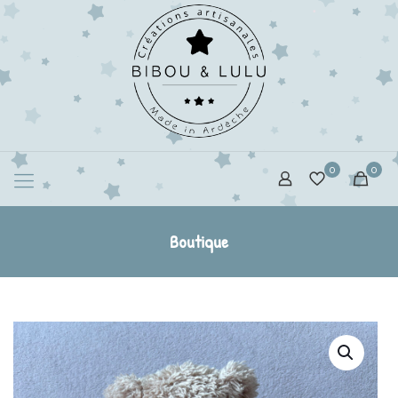
0
0
Boutique