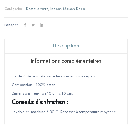
de
verre
Catégories :
Dessous verre
,
Indoor
,
Maison Déco
(Lot
de
6)
Partager
-
Coton
Jaune
Description
Informations complémentaires
Lot de 6 dessous de verre lavables en coton épais.
Composition : 100% coton
Dimensions : environ 10 cm x 10 cm.
Conseils d’entretien :
Lavable en machine à 30°C. Repasser à température moyenne.