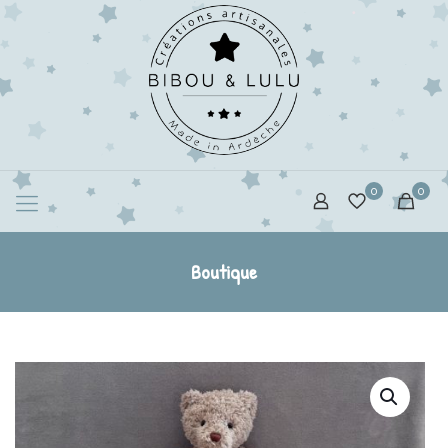
0
0
Boutique