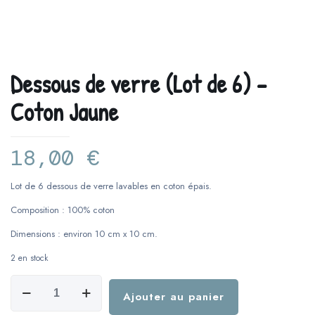
Dessous de verre (Lot de 6) –
Coton Jaune
18,00
€
Lot de 6 dessous de verre lavables en coton épais.
Composition : 100% coton
Dimensions : environ 10 cm x 10 cm.
2 en stock
quantité
de
Ajouter au panier
Dessous