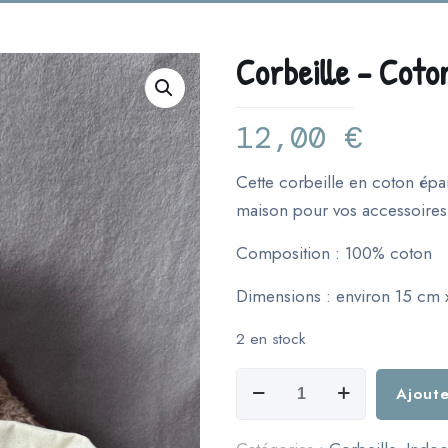
Corbeille – Coton
12,00
€
Cette corbeille en coton épai
maison pour vos accessoires
Composition : 100% coton
Dimensions : environ 15 cm 
2 en stock
quantité
Ajoute
de
Corbeille