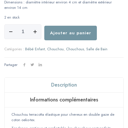
Dimensions : diamètre intérieur environ 4 cm et diamètre extérieur
environ 14 cm
2 en stock
quantité
de
Ajouter au panier
Chouchou
-
Double
Catégories :
Bébé Enfant
,
Chouchou
,
Chouchous
,
Salle de Bain
gaze
-
Terracotta
Partager
Description
Informations complémentaires
Chouchou terracotta élastique pour cheveux en double gaze de
coton oeko-tex.