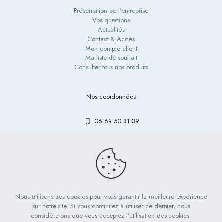
Présentation de l'entreprise
Vos questions
Actualités
Contact & Accès
Mon compte client
Ma liste de souhait
Consulter tous nos produits
Nos coordonnées
06 69 50 31 39
contact@bibouetlulu.fr
Nous utilisons des cookies pour vous garantir la meilleure expérience
© 2023 Bibou & Lulu - Tous droits réservés | Réalisé par
LICOM
sur notre site. Si vous continuez à utiliser ce dernier, nous
Développement
considérerons que vous acceptez l'utilisation des cookies.