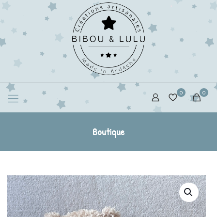
0
0
Boutique