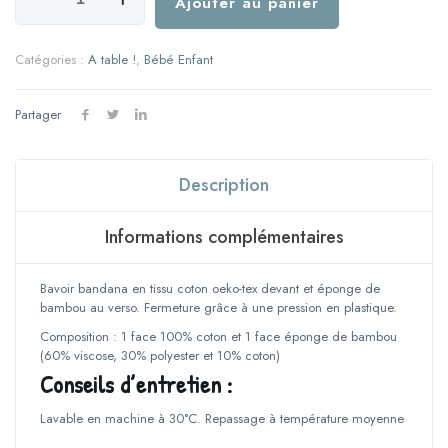
de
Ajouter au panier
Bavoir
bandana
-
Catégories :
A table !
,
Bébé Enfant
Modèle
Pirates
Partager
Description
Informations complémentaires
Bavoir bandana en tissu coton oeko-tex devant et éponge de
bambou au verso. Fermeture grâce à une pression en plastique.
Composition : 1 face 100% coton et 1 face éponge de bambou
(60% viscose, 30% polyester et 10% coton)
Conseils d’entretien :
Lavable en machine à 30°C. Repassage à température moyenne