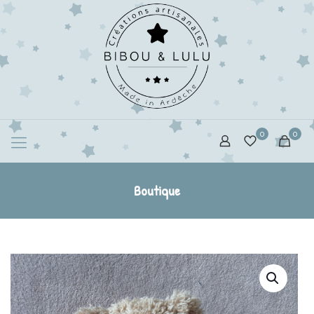
0
0
Boutique