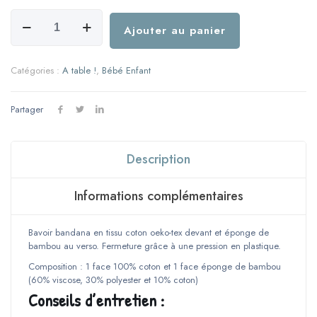
quantité
de
Ajouter au panier
Bavoir
bandana
-
Catégories :
A table !
,
Bébé Enfant
Modèle
Pingouin
Partager
Description
Informations complémentaires
Bavoir bandana en tissu coton oeko-tex devant et éponge de
bambou au verso. Fermeture grâce à une pression en plastique.
Composition : 1 face 100% coton et 1 face éponge de bambou
(60% viscose, 30% polyester et 10% coton)
Conseils d’entretien :