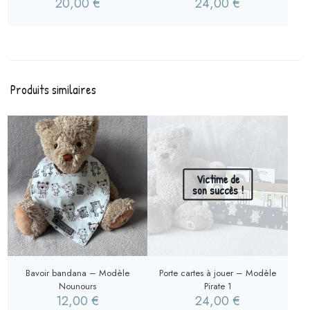
20,00
€
24,00
€
Produits similaires
Victime de
son succès !
Bavoir bandana – Modèle
Porte cartes à jouer – Modèle
Nounours
Pirate 1
12,00
€
24,00
€