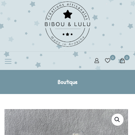
0
0
Boutique