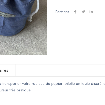
pour
papier
Partager
toilette
-
Bleu
aires
transporter votre rouleau de papier toilette en toute discréti
uteur très pratique.