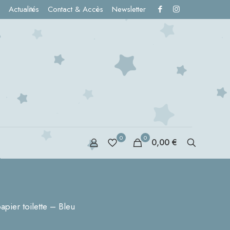
Actualités
Contact & Accès
Newsletter
0
0
0,00 €
S
pier toilette – Bleu