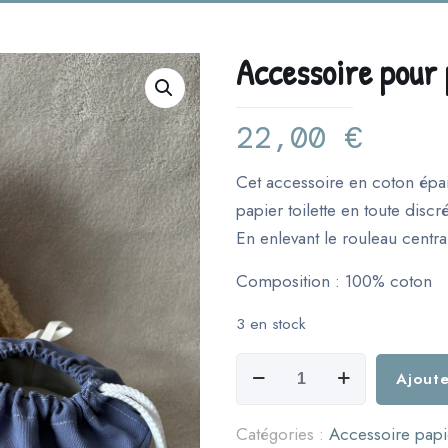
Accessoire pour 
22,00
€
Cet accessoire en coton épai
papier toilette en toute disc
En enlevant le rouleau central
Composition : 100% coton
3 en stock
quantité
Ajoute
de
Accessoire
Catégories :
Accessoire papie